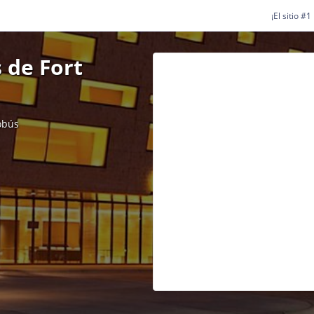
¡El sitio #
 de Fort
obús