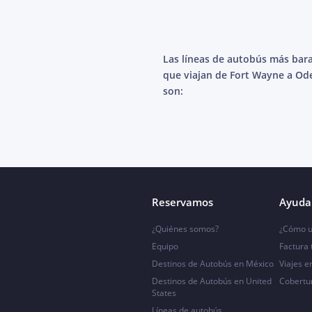
Las líneas de autobús más bar
que viajan de Fort Wayne a Od
son:
Reservamos
Ayuda 
¿Quiénes somos?
¿Cómo u
Equipo
Factura
Destinos de Autobús en México
Viajes e
Destinos de Autobús en United
Cobertu
States
Líneas de autobús