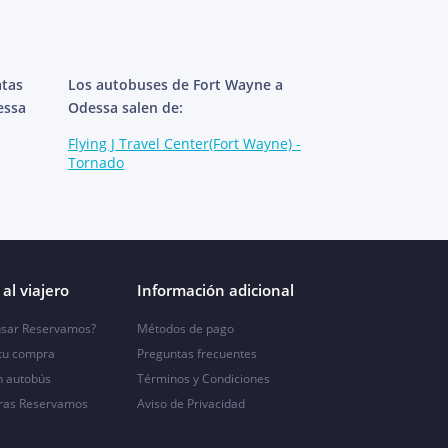
atas
Los autobuses de Fort Wayne a
essa
Odessa salen de:
Flying J Travel Center(Fort Wayne) -
Tornado
al viajero
Información adicional
sar Reservamos?
Métodos de pago
 tu compra
Preguntas frecuentes
n autobús
Términos y Condiciones
ras Reservamos
Aviso de Privacidad