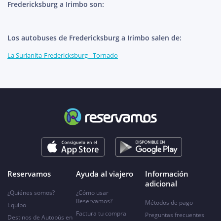
Fredericksburg a Irimbo son:
Los autobuses de Fredericksburg a Irimbo salen de:
La Surianita-Fredericksburg - Tornado
Reservamos
Ayuda al viajero
Información
adicional
¿Quiénes somos?
¿Cómo usar
Reservamos?
Métodos de pago
Equipo
Factura tu compra
Preguntas frecuentes
Destinos de Autobús en