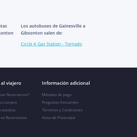
atas
Los autobuses de Gainesville a
bsonton
Gibsonton salen de:
Circle K Gas Station - Tornado
al viajero
Información adicional
sar Reservamos?
Métodos de pago
 tu compra
Preguntas frecuentes
n autobús
Términos y Condiciones
ras Reservamos
Aviso de Privacidad