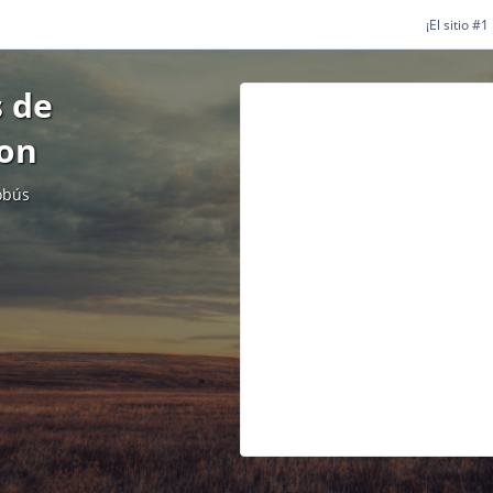
¡El sitio #
 de
ton
obús