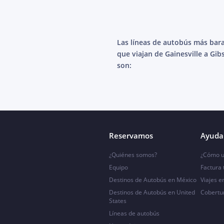
Las líneas de autobús más bar
que viajan de Gainesville a Gi
son:
Reservamos
Ayuda 
¿Quiénes somos?
¿Cómo u
Equipo
Factura
Destinos de Autobús en México
Viajes e
Destinos de Autobús en United
Cobertu
States
Líneas de autobús