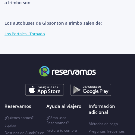
a Irimbo son:
Los autobuses de Gibsonton a Irimbo salen de:
Los Portales - Tornado
Reservamos
Ayuda al viajero
Información
adicional
¿Quiénes somos?
¿Cómo usar
Reservamos?
Métodos de pago
Equipo
Factura tu compra
Preguntas frecuentes
Destinos de Autobús en