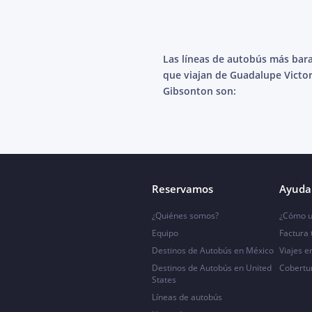
Las líneas de autobús más bar
que viajan de Guadalupe Victor
Gibsonton son:
Reservamos
Ayuda 
¿Quiénes somos?
¿Cómo u
Equipo
Factura
Destinos de Autobús en México
Viajes e
Destinos de Autobús en United
Cobertu
States
Líneas de autobús