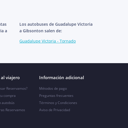
atas
Los autobuses de Guadalupe Victoria
ia a
a Gibsonton salen de:
Guadalupe Victoria - Tornado
al viajero
Información adicional
sar Reservamos?
Métodos de pago
 tu compra
Preguntas frecuentes
n autobús
Términos y Condiciones
ras Reservamos
Aviso de Privacidad