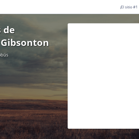
¡El sitio #
 de
 Gibsonton
obús