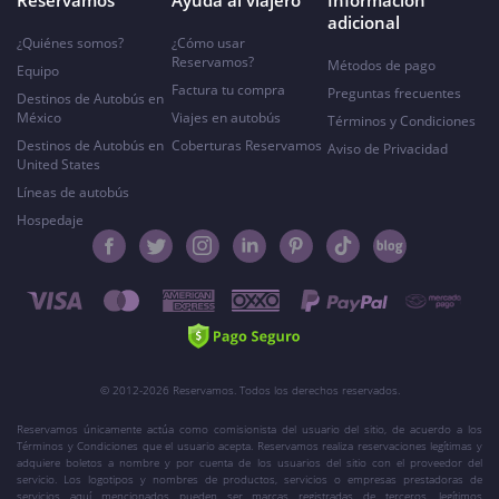
Reservamos
Ayuda al viajero
Información
adicional
¿Quiénes somos?
¿Cómo usar
Reservamos?
Métodos de pago
Equipo
Factura tu compra
Preguntas frecuentes
Destinos de Autobús en
México
Viajes en autobús
Términos y Condiciones
Destinos de Autobús en
Coberturas Reservamos
Aviso de Privacidad
United States
Líneas de autobús
Hospedaje
© 2012-2026 Reservamos. Todos los derechos reservados.
Reservamos únicamente actúa como comisionista del usuario del sitio, de acuerdo a los
Términos y Condiciones que el usuario acepta. Reservamos realiza reservaciones legítimas y
adquiere boletos a nombre y por cuenta de los usuarios del sitio con el proveedor del
servicio. Los logotipos y nombres de productos, servicios o empresas prestadoras de
servicios aquí mencionados pueden ser marcas registradas de terceros, legítimos