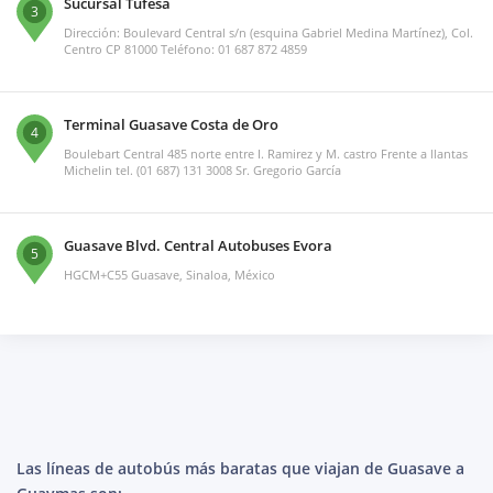
Sucursal Tufesa
3
Dirección: Boulevard Central s/n (esquina Gabriel Medina Martínez), Col.
Centro CP 81000 Teléfono: 01 687 872 4859
Terminal Guasave Costa de Oro
4
Boulebart Central 485 norte entre I. Ramirez y M. castro Frente a llantas
Michelin tel. (01 687) 131 3008 Sr. Gregorio García
Guasave Blvd. Central Autobuses Evora
5
HGCM+C55 Guasave, Sinaloa, México
Las líneas de autobús más baratas que viajan de Guasave a