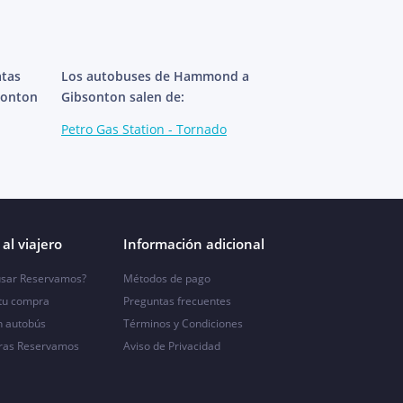
atas
Los autobuses de Hammond a
sonton
Gibsonton salen de:
Petro Gas Station - Tornado
al viajero
Información adicional
sar Reservamos?
Métodos de pago
 tu compra
Preguntas frecuentes
n autobús
Términos y Condiciones
ras Reservamos
Aviso de Privacidad