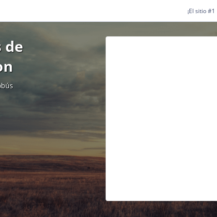
¡El sitio #
 de
on
obús