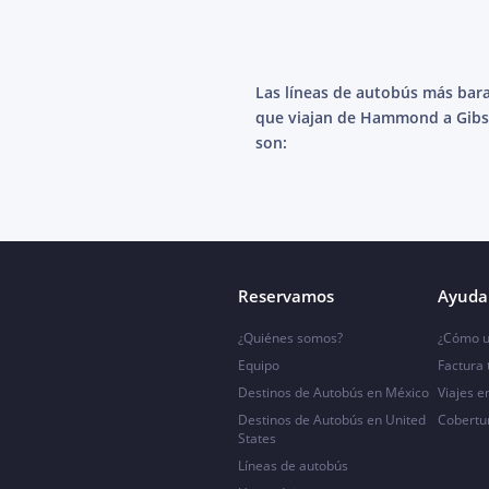
Las líneas de autobús más bar
que viajan de Hammond a Gib
son:
Reservamos
Ayuda 
¿Quiénes somos?
¿Cómo u
Equipo
Factura
Destinos de Autobús en México
Viajes e
Destinos de Autobús en United
Cobertu
States
Líneas de autobús