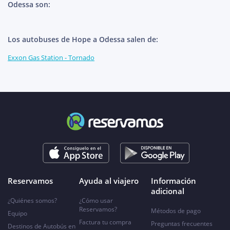
Odessa son:
Los autobuses de Hope a Odessa salen de:
Exxon Gas Station - Tornado
Reservamos
Ayuda al viajero
Información
adicional
¿Quiénes somos?
¿Cómo usar
Reservamos?
Métodos de pago
Equipo
Factura tu compra
Preguntas frecuentes
Destinos de Autobús en