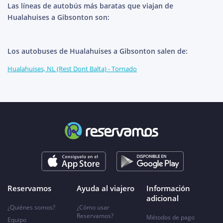
Las líneas de autobús más baratas que viajan de
Hualahuises a Gibsonton son:
Los autobuses de Hualahuises a Gibsonton salen de:
Hualahuises, NL (Rest Dont Balta) - Tornado
Reservamos
Ayuda al viajero
Información
adicional
¿Quiénes somos?
¿Cómo usar
Reservamos?
Métodos de pago
Equipo