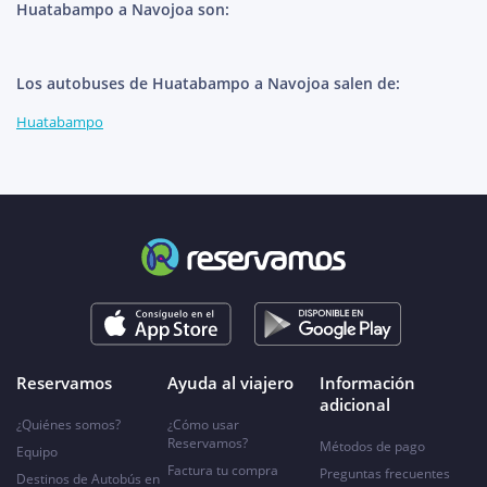
Huatabampo a Navojoa son:
Los autobuses de Huatabampo a Navojoa salen de:
Huatabampo
Reservamos
Ayuda al viajero
Información
adicional
¿Quiénes somos?
¿Cómo usar
Reservamos?
Métodos de pago
Equipo
Factura tu compra
Preguntas frecuentes
Destinos de Autobús en