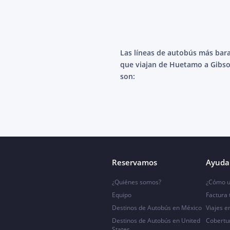
Las líneas de autobús más bar
que viajan de Huetamo a Gibs
son:
Reservamos
Ayuda 
¿Quiénes somos?
¿Cómo u
Equipo
Factura
Destinos de Autobús en México
Viajes e
Destinos de Autobús en United
Cobertu
States