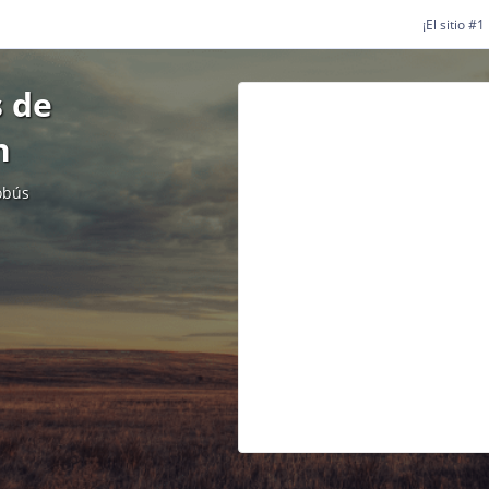
¡El sitio #
 de
n
obús