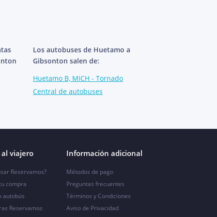
atas
Los autobuses de Huetamo a
onton
Gibsonton salen de:
Huetamo B, MICH - Tornado
Central de autobuses
al viajero
Información adicional
sar Reservamos?
Métodos de pago
 tu compra
Preguntas frecuentes
n autobús
Términos y Condiciones
ras Reservamos
Aviso de Privacidad