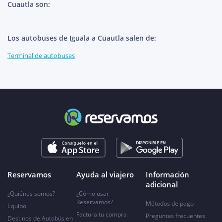
Cuautla son:
Los autobuses de Iguala a Cuautla salen de:
Terminal de autobuses
Reservamos
Ayuda al viajero
Información
adicional
¿Quiénes somos?
¿Cómo usar
Reservamos?
Métodos de pago
Equipo
Factura tu compra
Preguntas frecuentes
Destinos de Autobús en