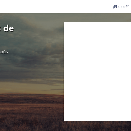
¡El sitio #
 de
obús