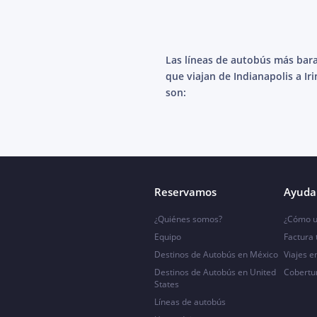
Las líneas de autobús más bar
que viajan de Indianapolis a Ir
son:
Reservamos
Ayuda 
¿Quiénes somos?
¿Cómo u
Equipo
Factura
Destinos de Autobús en México
Viajes e
Destinos de Autobús en United
Cobertu
States
Líneas de autobús