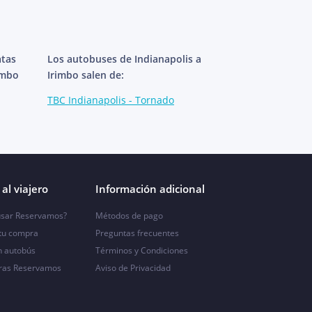
atas
Los autobuses de Indianapolis a
imbo
Irimbo salen de:
TBC Indianapolis - Tornado
al viajero
Información adicional
sar Reservamos?
Métodos de pago
 tu compra
Preguntas frecuentes
n autobús
Términos y Condiciones
ras Reservamos
Aviso de Privacidad