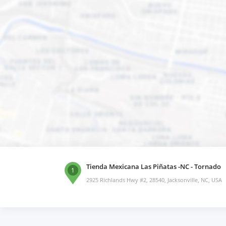
Tienda Mexicana Las Piñatas -NC - Tornado
1
2925 Richlands Hwy #2, 28540, Jacksonville, NC, USA