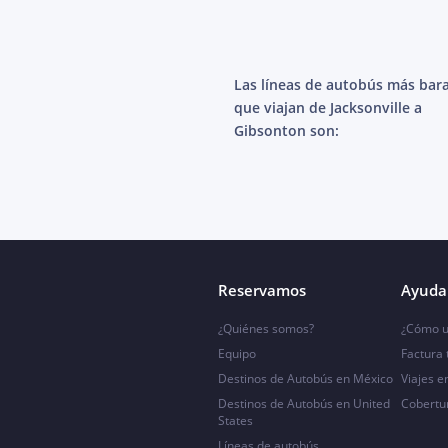
Las líneas de autobús más bar
que viajan de Jacksonville a
Gibsonton son:
Reservamos
Ayuda 
¿Quiénes somos?
¿Cómo u
Equipo
Factura
Destinos de Autobús en México
Viajes e
Destinos de Autobús en United
Cobertu
States
Líneas de autobús