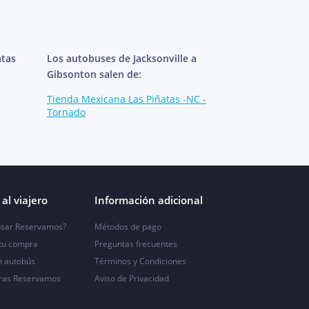
atas
Los autobuses de Jacksonville a
Gibsonton salen de:
Tienda Mexicana Las Piñatas -NC -
Tornado
al viajero
Información adicional
sar Reservamos?
Métodos de pago
 tu compra
Preguntas frecuentes
n autobús
Términos y Condiciones
ras Reservamos
Aviso de Privacidad