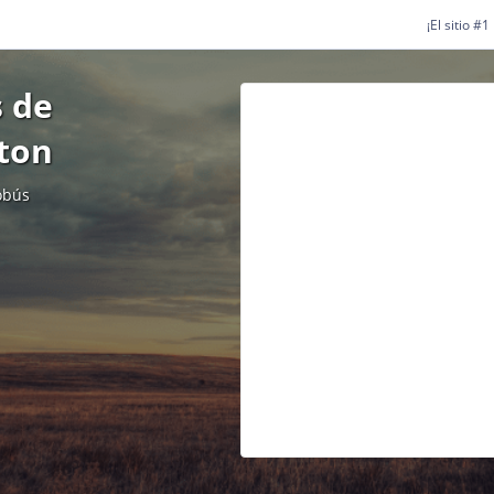
¡El sitio #
 de
nton
obús