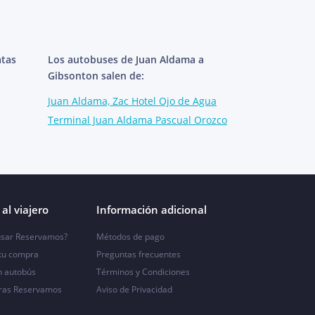
atas
Los autobuses de Juan Aldama a
Gibsonton salen de:
Juan Aldama, Zac Hotel Ojo de Agua
Terminal Juan Aldama Pascual Orozco
al viajero
Información adicional
sar Reservamos?
Métodos de pago
 tu compra
Preguntas frecuentes
n autobús
Términos y Condiciones
ras Reservamos
Aviso de Privacidad