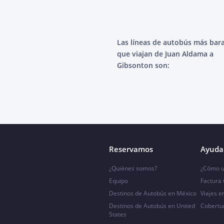
Las líneas de autobús más bar
que viajan de Juan Aldama a
Gibsonton son:
Reservamos
Ayuda 
¿Quiénes somos?
¿Cómo u
Equipo
Factura
Destinos de Autobús en México
Viajes e
Destinos de Autobús en United
Cobertu
States