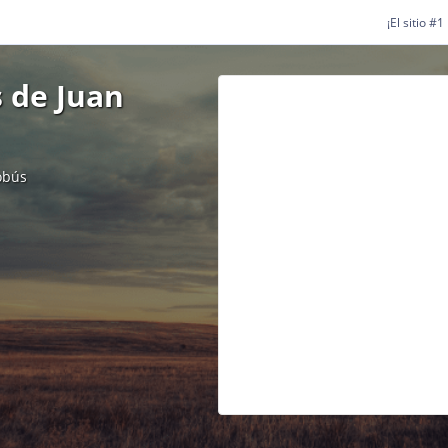
¡El sitio #
 de Juan
obús