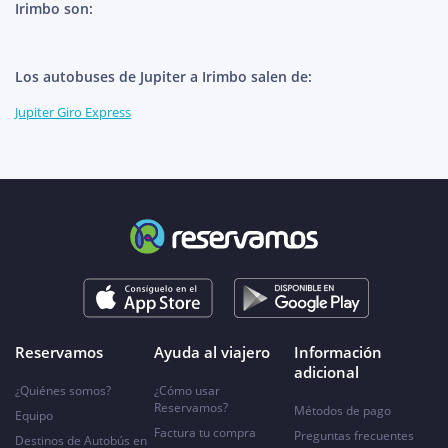
Irimbo son:
Los autobuses de Jupiter a Irimbo salen de:
Jupiter Giro Express
Reservamos
Ayuda al viajero
Información
adicional
¿Quiénes somos?
¿Cómo usar
Reservamos?
Métodos de pago
Equipo
Factura tu compra
Preguntas frecuentes
Destinos de Autobús en