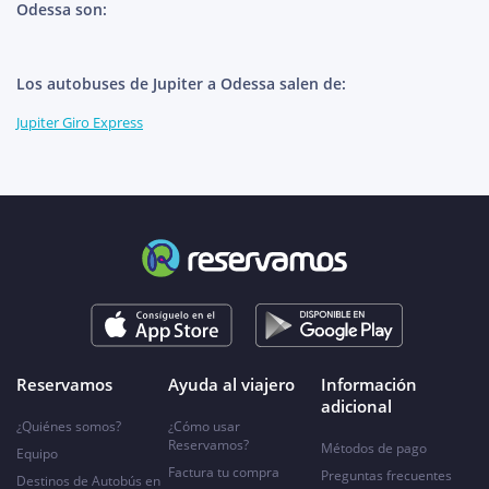
Odessa son:
Los autobuses de Jupiter a Odessa salen de:
Jupiter Giro Express
Reservamos
Ayuda al viajero
Información
adicional
¿Quiénes somos?
¿Cómo usar
Reservamos?
Métodos de pago
Equipo
Factura tu compra
Preguntas frecuentes
Destinos de Autobús en