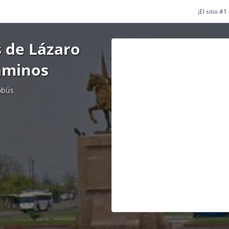
¡El sitio #
 de Lázaro
aminos
obús