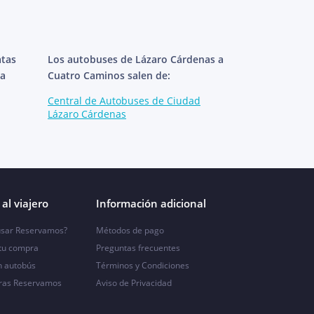
atas
Los autobuses de Lázaro Cárdenas a
 a
Cuatro Caminos salen de:
Central de Autobuses de Ciudad
Lázaro Cárdenas
al viajero
Información adicional
sar Reservamos?
Métodos de pago
 tu compra
Preguntas frecuentes
n autobús
Términos y Condiciones
ras Reservamos
Aviso de Privacidad