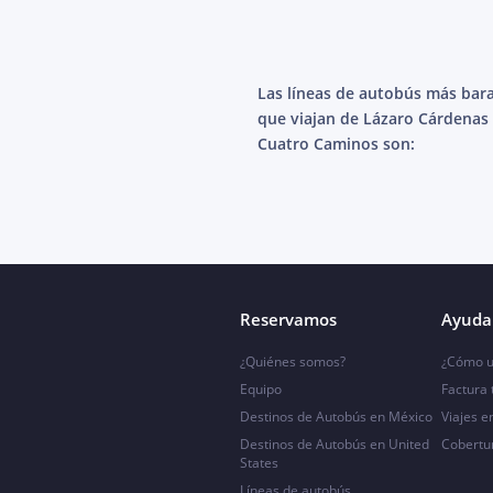
Las líneas de autobús más bar
que viajan de Lázaro Cárdenas
Cuatro Caminos son:
Reservamos
Ayuda 
¿Quiénes somos?
¿Cómo u
Equipo
Factura
Destinos de Autobús en México
Viajes e
Destinos de Autobús en United
Cobertu
States
Líneas de autobús