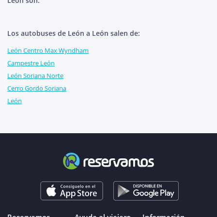
León son:
Los autobuses de León a León salen de:
León Centro Max Wyndham
Campestre León
León Soriana Norte
Cerro Gordo Soriana
León