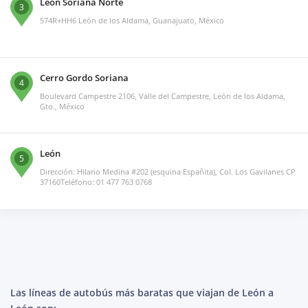
León Soriana Norte
3
574R+HH6 León de los Aldama, Guanajuato, México
Cerro Gordo Soriana
4
Boulevard Campestre 2106, Valle del Campestre, León de los Aldama,
Gto., México
León
5
Dirección: Hilario Medina #202 (esquina Españita), Col. Los Gavilanes CP
37160Teléfono: 01 477 763 0768
Las líneas de autobús más baratas que viajan de León a