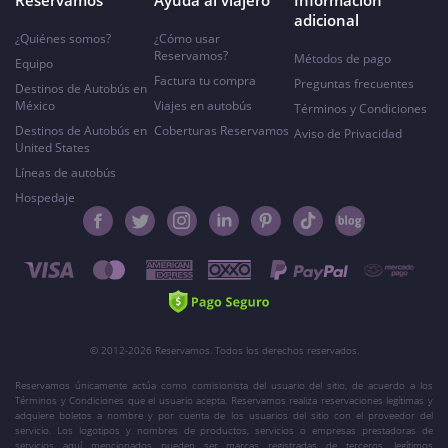
Reservamos
Ayuda al viajero
Información
adicional
¿Quiénes somos?
¿Cómo usar
Reservamos?
Métodos de pago
Equipo
Factura tu compra
Preguntas frecuentes
Destinos de Autobús en
México
Viajes en autobús
Términos y Condiciones
Destinos de Autobús en
Coberturas Reservamos
Aviso de Privacidad
United States
Líneas de autobús
Hospedaje
© 2012-2026 Reservamos. Todos los derechos reservados.
Reservamos únicamente actúa como comisionista del usuario del sitio, de acuerdo a los
Términos y Condiciones que el usuario acepta. Reservamos realiza reservaciones legítimas y
adquiere boletos a nombre y por cuenta de los usuarios del sitio con el proveedor del
servicio. Los logotipos y nombres de productos, servicios o empresas prestadoras de
servicios aquí mencionados pueden ser marcas registradas de terceros, legítimos