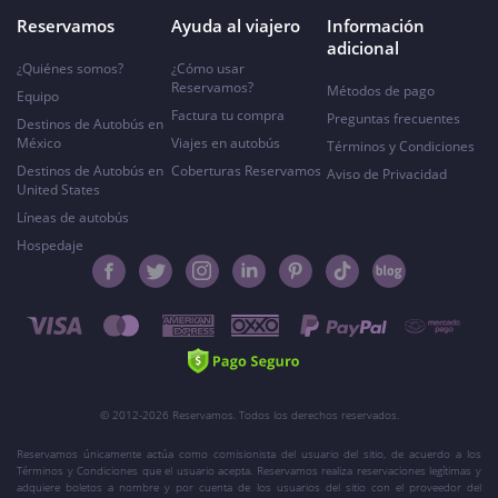
Reservamos
Ayuda al viajero
Información
adicional
¿Quiénes somos?
¿Cómo usar
Reservamos?
Métodos de pago
Equipo
Factura tu compra
Preguntas frecuentes
Destinos de Autobús en
México
Viajes en autobús
Términos y Condiciones
Destinos de Autobús en
Coberturas Reservamos
Aviso de Privacidad
United States
Líneas de autobús
Hospedaje
© 2012-2026 Reservamos. Todos los derechos reservados.
Reservamos únicamente actúa como comisionista del usuario del sitio, de acuerdo a los
Términos y Condiciones que el usuario acepta. Reservamos realiza reservaciones legítimas y
adquiere boletos a nombre y por cuenta de los usuarios del sitio con el proveedor del