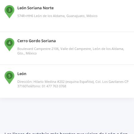
León Soriana Norte
3
574R+HH6 León de los Aldama, Guanajuato, México
Cerro Gordo Soriana
4
Boulevard Campestre 2106, Valle del Campestre, León de los Aldama,
Gto., México
León
5
Dirección: Hilario Medina #202 (esquina Españita), Col. Los Gavilanes CP
37160Teléfono: 01 477 763 0768