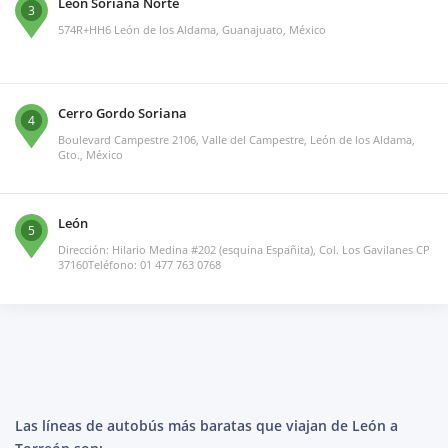
León Soriana Norte
3
574R+HH6 León de los Aldama, Guanajuato, México
Cerro Gordo Soriana
4
Boulevard Campestre 2106, Valle del Campestre, León de los Aldama,
Gto., México
León
5
Dirección: Hilario Medina #202 (esquina Españita), Col. Los Gavilanes CP
37160Teléfono: 01 477 763 0768
Las líneas de autobús más baratas que viajan de León a