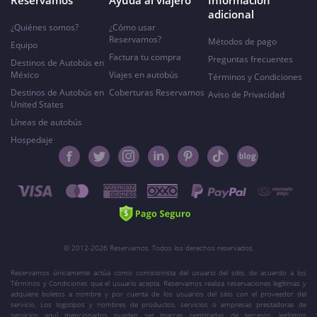
Reservamos
Ayuda al viajero
Información
adicional
¿Quiénes somos?
¿Cómo usar
Reservamos?
Métodos de pago
Equipo
Factura tu compra
Preguntas frecuentes
Destinos de Autobús en
México
Viajes en autobús
Términos y Condiciones
Destinos de Autobús en
Coberturas Reservamos
Aviso de Privacidad
United States
Líneas de autobús
Hospedaje
© 2012-2026 Reservamos. Todos los derechos reservados.
Reservamos únicamente actúa como comisionista del usuario del sitio, de acuerdo a los
Términos y Condiciones que el usuario acepta. Reservamos realiza reservaciones legítimas y
adquiere boletos a nombre y por cuenta de los usuarios del sitio con el proveedor del
servicio. Los logotipos y nombres de productos, servicios o empresas prestadoras de
servicios aquí mencionados pueden ser marcas registradas de terceros, legítimos