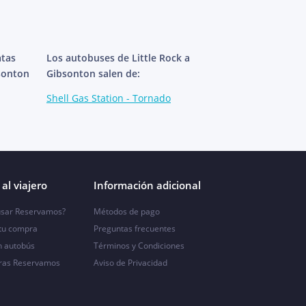
atas
Los autobuses de Little Rock a
bsonton
Gibsonton salen de:
Shell Gas Station - Tornado
al viajero
Información adicional
sar Reservamos?
Métodos de pago
 tu compra
Preguntas frecuentes
n autobús
Términos y Condiciones
ras Reservamos
Aviso de Privacidad