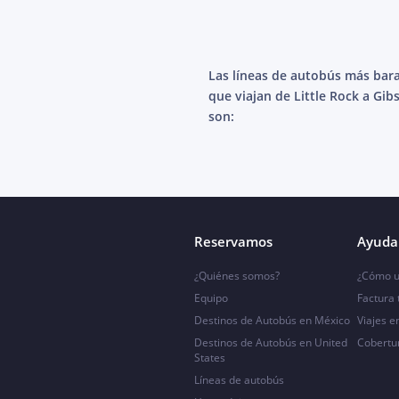
Las líneas de autobús más bar
que viajan de Little Rock a Gi
son:
Reservamos
Ayuda 
¿Quiénes somos?
¿Cómo u
Equipo
Factura
Destinos de Autobús en México
Viajes e
Destinos de Autobús en United
Cobertu
States
Líneas de autobús