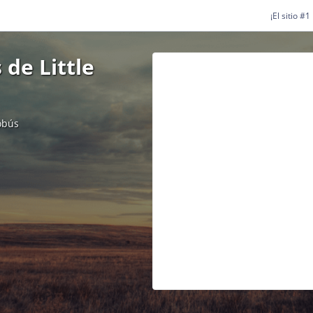
¡El sitio #
de Little
obús