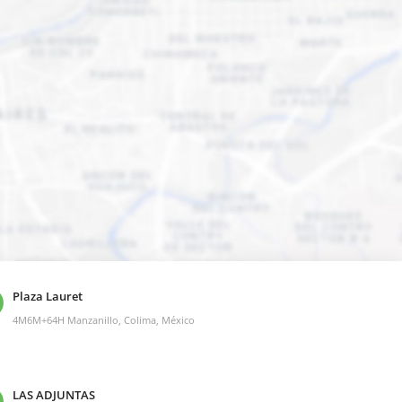
Plaza Lauret
4M6M+64H Manzanillo, Colima, México
LAS ADJUNTAS