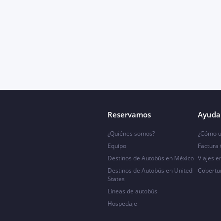
Reservamos
Ayuda 
¿Quiénes somos?
¿Cómo u
Equipo
Factura
Destinos de Autobús en México
Viajes e
Destinos de Autobús en United
Cobertu
States
Líneas de autobús
Hospedaje