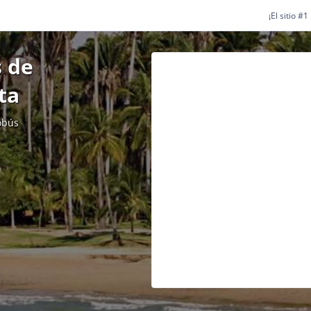
¡El sitio #
 de
ta
obús