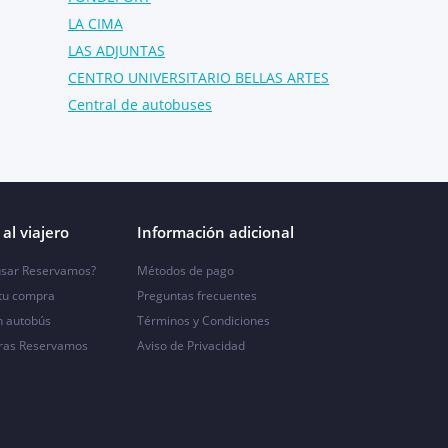
LA CIMA
LAS ADJUNTAS
CENTRO UNIVERSITARIO BELLAS ARTES
Central de autobuses
al viajero
Información adicional
sar Reservamos?
Métodos de pago
 tu compra
Preguntas frecuentes
n autobús
Términos y Condiciones
ras Reservamos
Aviso de Privacidad