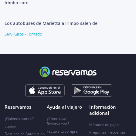
Irimbo son:
Los autobuses de Marietta a Irimbo salen de:
Servi Giros - Tornado
Reservamos
Ayuda al viajero
Información
adicional
¿Quiénes somos?
¿Cómo usar
Reservamos?
Métodos de pago
Equipo
Factura tu compra
Preguntas frecuentes
Destinos de Autobús en