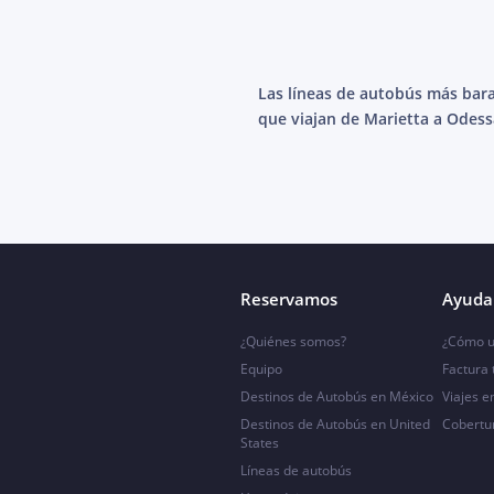
Las líneas de autobús más bar
que viajan de Marietta a Odess
Reservamos
Ayuda 
¿Quiénes somos?
¿Cómo u
Equipo
Factura
Destinos de Autobús en México
Viajes e
Destinos de Autobús en United
Cobertu
States
Líneas de autobús