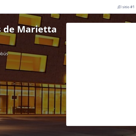
¡El sitio #
 de Marietta
obús