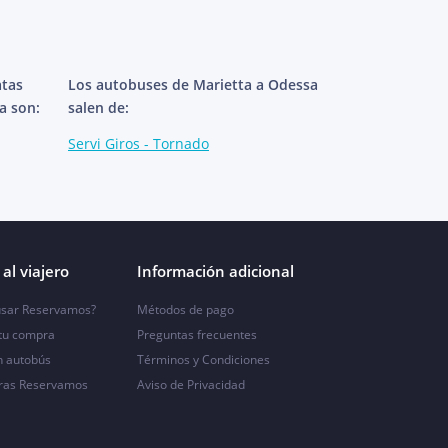
atas
Los autobuses de Marietta a Odessa
a son:
salen de:
Servi Giros - Tornado
al viajero
Información adicional
sar Reservamos?
Métodos de pago
 tu compra
Preguntas frecuentes
n autobús
Términos y Condiciones
ras Reservamos
Aviso de Privacidad