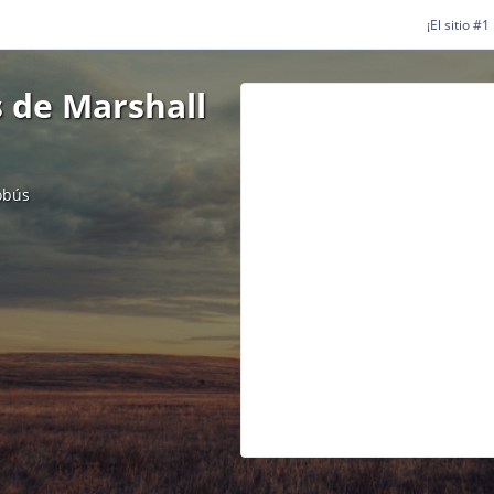
¡El sitio #
 de Marshall
obús