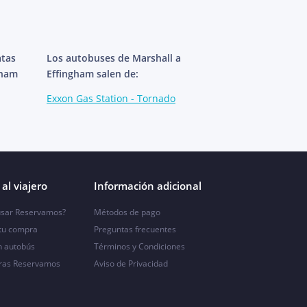
atas
Los autobuses de Marshall a
gham
Effingham salen de:
Exxon Gas Station - Tornado
al viajero
Información adicional
sar Reservamos?
Métodos de pago
 tu compra
Preguntas frecuentes
n autobús
Términos y Condiciones
ras Reservamos
Aviso de Privacidad