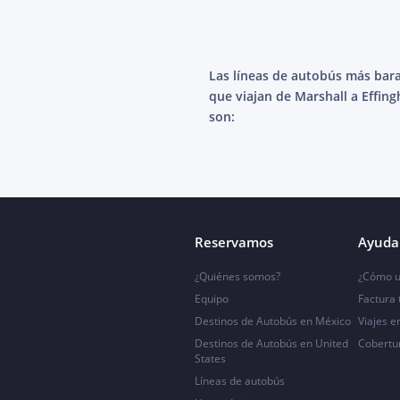
Las líneas de autobús más bar
que viajan de Marshall a Effin
son:
Reservamos
Ayuda 
¿Quiénes somos?
¿Cómo u
Equipo
Factura
Destinos de Autobús en México
Viajes e
Destinos de Autobús en United
Cobertu
States
Líneas de autobús