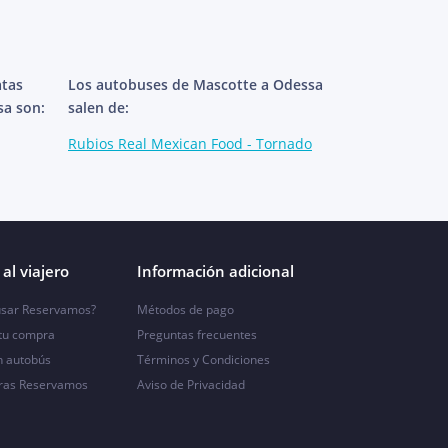
atas
Los autobuses de Mascotte a Odessa
sa son:
salen de:
Rubios Real Mexican Food - Tornado
al viajero
Información adicional
sar Reservamos?
Métodos de pago
 tu compra
Preguntas frecuentes
n autobús
Términos y Condiciones
ras Reservamos
Aviso de Privacidad