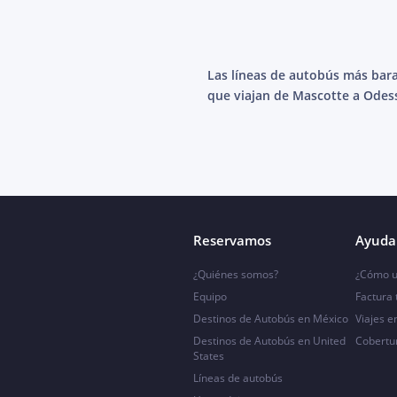
Las líneas de autobús más bar
que viajan de Mascotte a Odes
Reservamos
Ayuda 
¿Quiénes somos?
¿Cómo u
Equipo
Factura
Destinos de Autobús en México
Viajes e
Destinos de Autobús en United
Cobertu
States
Líneas de autobús