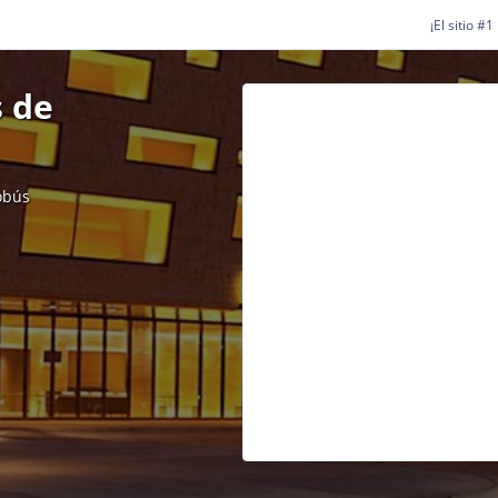
¡El sitio #
 de
obús