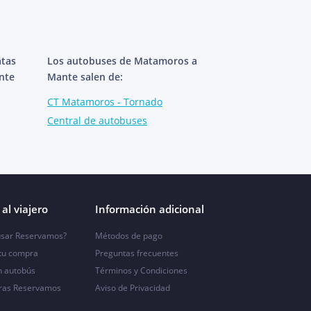
atas
Los autobuses de Matamoros a
nte
Mante salen de:
CT Matamoros - Tornado
Central de autobuses
al viajero
Información adicional
sar Reservamos?
Métodos de pago
 tu compra
Preguntas frecuentes
n autobús
Términos y Condiciones
ras Reservamos
Aviso de Privacidad