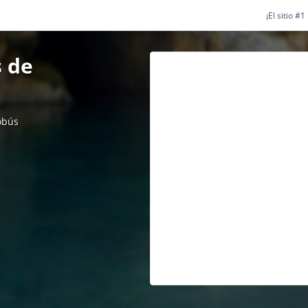
¡El sitio #
 de
obús