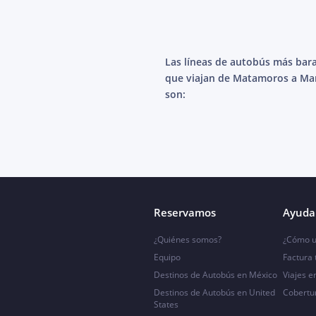
Las líneas de autobús más bar
que viajan de Matamoros a Ma
son:
Reservamos
Ayuda 
¿Quiénes somos?
¿Cómo u
Equipo
Factura
Destinos de Autobús en México
Viajes e
Destinos de Autobús en United
Cobertu
States