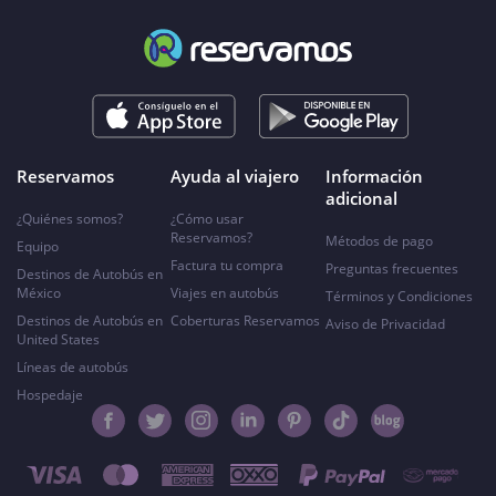
Reservamos
Ayuda al viajero
Información
adicional
¿Quiénes somos?
¿Cómo usar
Reservamos?
Métodos de pago
Equipo
Factura tu compra
Preguntas frecuentes
Destinos de Autobús en
México
Viajes en autobús
Términos y Condiciones
Destinos de Autobús en
Coberturas Reservamos
Aviso de Privacidad
United States
Líneas de autobús
Hospedaje