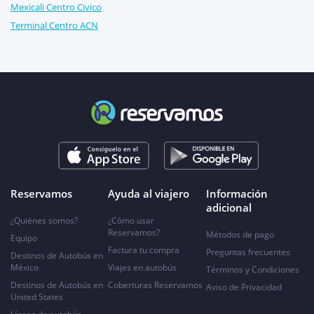
Mexicali Centro Civico
Terminal Centro ACN
Reservamos
Ayuda al viajero
Información
adicional
¿Quiénes somos?
¿Cómo usar
Reservamos?
Métodos de pago
Equipo
Factura tu compra
Preguntas frecuentes
Destinos de Autobús en
México
Viajes en autobús
Términos y Condiciones
Destinos de Autobús en
Coberturas Reservamos
Aviso de Privacidad
United States