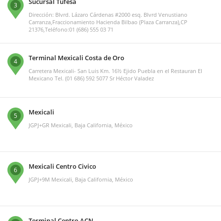
Sucursal Tufesa
3
Dirección: Blvrd. Lázaro Cárdenas #2000 esq. Blvrd Venustiano
Carranza,Fraccionamiento Hacienda Bilbao (Plaza Carranza),CP
21376,Teléfono:01 (686) 555 03 71
Terminal Mexicali Costa de Oro
4
Carretera Mexicali- San Luis Km. 16½ Ejido Puebla en el Restauran El
Mexicano Tel. (01 686) 592 5077 Sr Héctor Valadez
Mexicali
5
JGPJ+GR Mexicali, Baja California, México
Mexicali Centro Civico
6
JGPJ+9M Mexicali, Baja California, México
Terminal Centro ACN