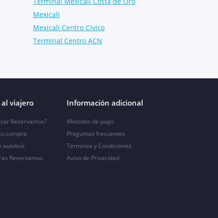
Terminal Mexicali Costa de Oro
Mexicali
Mexicali Centro Civico
Terminal Centro ACN
al viajero
Información adicional
sar Reservamos?
Métodos de pago
 tu compra
Preguntas frecuentes
n autobús
Términos y Condiciones
ras Reservamos
Aviso de Privacidad