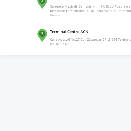
4
Carretera Mexicali- San Luis Km. 16½ Ejido Puebla en 
Restauran El Mexicano Tel. (01 686) 592 5077 Sr Hécto
Valadez
Terminal Centro ACN
7
Calle Apóstol No.27 Col. Zacatecas CP. 21394 Teléfono
800 026 7373