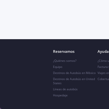
Reservamos
Ayuda 
¿Quiénes somos?
¿Cómo u
Equipo
Factura
Destinos de Autobús en México
Viajes e
Destinos de Autobús en United
Cobertu
States
Líneas de autobús
Hospedaje