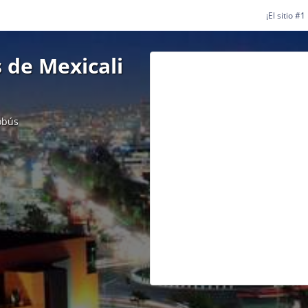
¡El sitio #
 de Mexicali
obús