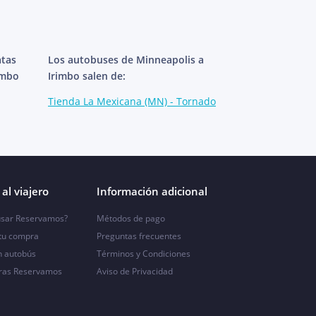
atas
Los autobuses de Minneapolis a
imbo
Irimbo salen de:
Tienda La Mexicana (MN) - Tornado
al viajero
Información adicional
sar Reservamos?
Métodos de pago
 tu compra
Preguntas frecuentes
n autobús
Términos y Condiciones
ras Reservamos
Aviso de Privacidad