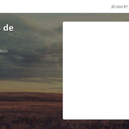
¡El sitio #
 de
obús