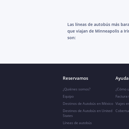
Las líneas de autobús más bar
que viajan de Minneapolis a Ir
son:
Reservamos
Ayuda 
¿Quiénes somos?
¿Cómo u
Equipo
Factura
Destinos de Autobús en México
Viajes e
Destinos de Autobús en United
Cobertu
States
Líneas de autobús