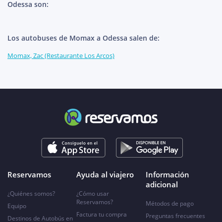
Odessa son:
Los autobuses de Momax a Odessa salen de:
Momax, Zac (Restaurante Los Arcos)
Reservamos
Ayuda al viajero
Información
adicional
¿Quiénes somos?
¿Cómo usar
Reservamos?
Métodos de pago
Equipo
Factura tu compra
Preguntas frecuentes
Destinos de Autobús en