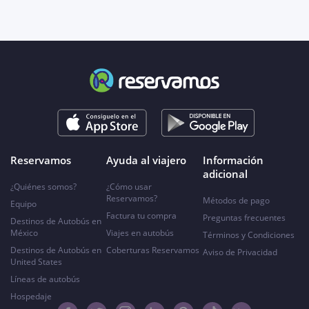
Reservamos
Ayuda al viajero
Información
adicional
¿Quiénes somos?
¿Cómo usar
Reservamos?
Métodos de pago
Equipo
Factura tu compra
Preguntas frecuentes
Destinos de Autobús en
México
Viajes en autobús
Términos y Condiciones
Destinos de Autobús en
Coberturas Reservamos
Aviso de Privacidad
United States
Líneas de autobús
Hospedaje