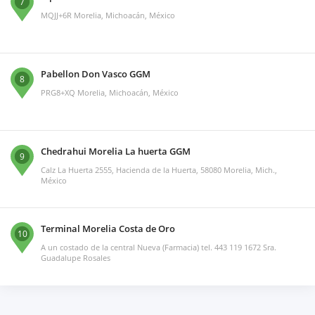
7
MQJJ+6R Morelia, Michoacán, México
Pabellon Don Vasco GGM
8
PRG8+XQ Morelia, Michoacán, México
Chedrahui Morelia La huerta GGM
9
Calz La Huerta 2555, Hacienda de la Huerta, 58080 Morelia, Mich.,
México
Terminal Morelia Costa de Oro
10
A un costado de la central Nueva (Farmacia) tel. 443 119 1672 Sra.
Guadalupe Rosales