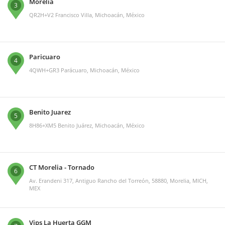
Morelia
3
QR2H+V2 Francisco Villa, Michoacán, México
Paricuaro
4
4QWH+GR3 Parácuaro, Michoacán, México
Benito Juarez
5
8H86+XM5 Benito Juárez, Michoacán, México
CT Morelia - Tornado
6
Av. Erandeni 317, Antiguo Rancho del Torreón, 58880, Morelia, MICH,
MEX
Vips La Huerta GGM