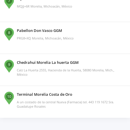
7
MQJJ+6R Morelia, Michoacán, México
Pabellon Don Vasco GGM
8
PRG8+XQ Morelia, Michoacán, México
Chedrahui Morelia La huerta GGM
9
Calz La Huerta 2555, Hacienda de la Huerta, 58080 Morelia, Mich.,
México
Terminal Morelia Costa de Oro
10
A un costado de la central Nueva (Farmacia) tel. 443 119 1672 Sra.
Guadalupe Rosales