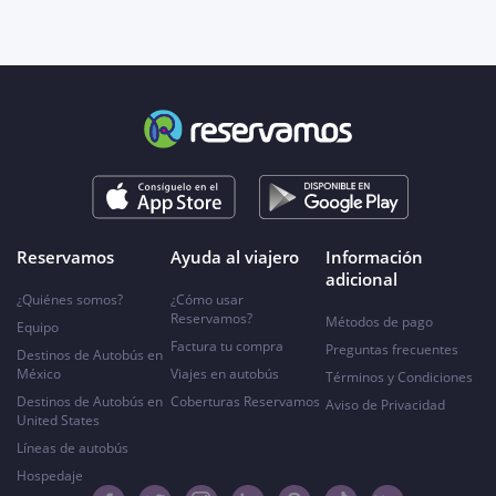
Reservamos
Ayuda al viajero
Información
adicional
¿Quiénes somos?
¿Cómo usar
Reservamos?
Métodos de pago
Equipo
Factura tu compra
Preguntas frecuentes
Destinos de Autobús en
México
Viajes en autobús
Términos y Condiciones
Destinos de Autobús en
Coberturas Reservamos
Aviso de Privacidad
United States
Líneas de autobús
Hospedaje