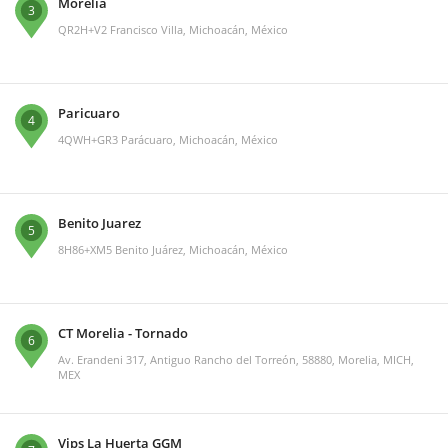
Morelia
3
QR2H+V2 Francisco Villa, Michoacán, México
Paricuaro
4
4QWH+GR3 Parácuaro, Michoacán, México
Benito Juarez
5
8H86+XM5 Benito Juárez, Michoacán, México
CT Morelia - Tornado
6
Av. Erandeni 317, Antiguo Rancho del Torreón, 58880, Morelia, MICH,
MEX
Vips La Huerta GGM