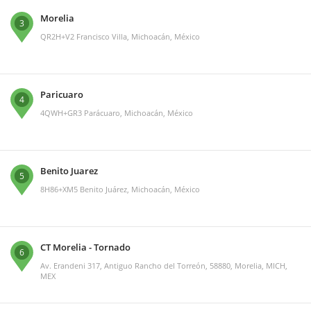
Morelia
3
QR2H+V2 Francisco Villa, Michoacán, México
Paricuaro
4
4QWH+GR3 Parácuaro, Michoacán, México
Benito Juarez
5
8H86+XM5 Benito Juárez, Michoacán, México
CT Morelia - Tornado
6
Av. Erandeni 317, Antiguo Rancho del Torreón, 58880, Morelia, MICH,
MEX