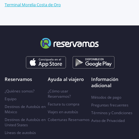
Terminal Morelia Costa de Oro
Reservamos
Ayuda al viajero
Información
adicional
¿Quiénes somos?
¿Cómo usar
Reservamos?
Métodos de pago
Equipo
Factura tu compra
Preguntas frecuentes
Destinos de Autobús en
México
Viajes en autobús
Términos y Condiciones
Destinos de Autobús en
Coberturas Reservamos
Aviso de Privacidad
United States
Líneas de autobús