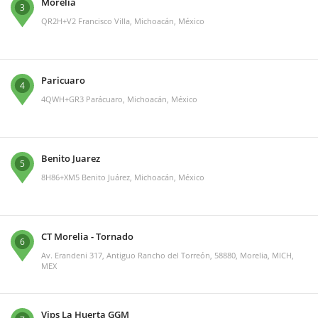
Morelia
3
QR2H+V2 Francisco Villa, Michoacán, México
Paricuaro
4
4QWH+GR3 Parácuaro, Michoacán, México
Benito Juarez
5
8H86+XM5 Benito Juárez, Michoacán, México
CT Morelia - Tornado
6
Av. Erandeni 317, Antiguo Rancho del Torreón, 58880, Morelia, MICH,
MEX
Vips La Huerta GGM