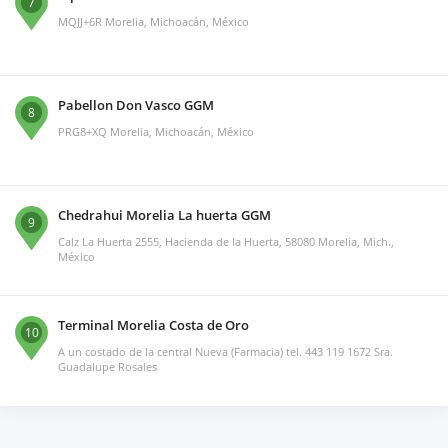
7
MQJJ+6R Morelia, Michoacán, México
Pabellon Don Vasco GGM
8
PRG8+XQ Morelia, Michoacán, México
Chedrahui Morelia La huerta GGM
9
Calz La Huerta 2555, Hacienda de la Huerta, 58080 Morelia, Mich.,
México
Terminal Morelia Costa de Oro
10
A un costado de la central Nueva (Farmacia) tel. 443 119 1672 Sra.
Guadalupe Rosales