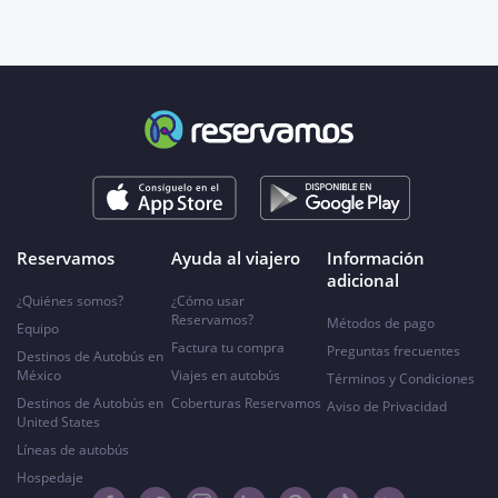
Reservamos
Ayuda al viajero
Información
adicional
¿Quiénes somos?
¿Cómo usar
Reservamos?
Métodos de pago
Equipo
Factura tu compra
Preguntas frecuentes
Destinos de Autobús en
México
Viajes en autobús
Términos y Condiciones
Destinos de Autobús en
Coberturas Reservamos
Aviso de Privacidad
United States
Líneas de autobús
Hospedaje