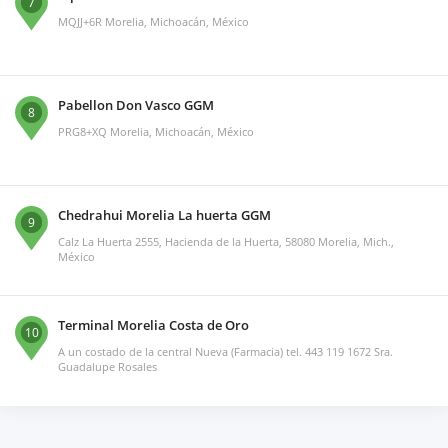
7
MQJJ+6R Morelia, Michoacán, México
Pabellon Don Vasco GGM
8
PRG8+XQ Morelia, Michoacán, México
Chedrahui Morelia La huerta GGM
9
Calz La Huerta 2555, Hacienda de la Huerta, 58080 Morelia, Mich.,
México
Terminal Morelia Costa de Oro
10
A un costado de la central Nueva (Farmacia) tel. 443 119 1672 Sra.
Guadalupe Rosales