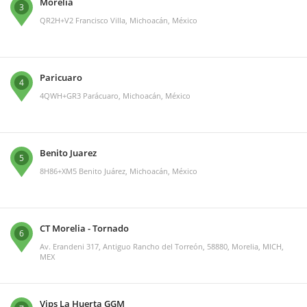
Morelia
3
QR2H+V2 Francisco Villa, Michoacán, México
Paricuaro
4
4QWH+GR3 Parácuaro, Michoacán, México
Benito Juarez
5
8H86+XM5 Benito Juárez, Michoacán, México
CT Morelia - Tornado
6
Av. Erandeni 317, Antiguo Rancho del Torreón, 58880, Morelia, MICH,
MEX
Vips La Huerta GGM