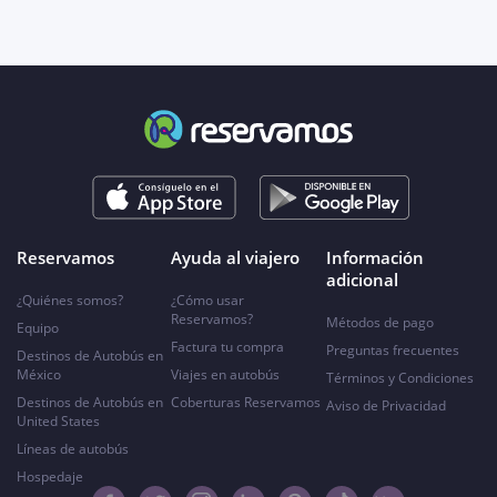
Reservamos
Ayuda al viajero
Información
adicional
¿Quiénes somos?
¿Cómo usar
Reservamos?
Métodos de pago
Equipo
Factura tu compra
Preguntas frecuentes
Destinos de Autobús en
México
Viajes en autobús
Términos y Condiciones
Destinos de Autobús en
Coberturas Reservamos
Aviso de Privacidad
United States
Líneas de autobús
Hospedaje