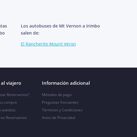
atas
Los autobuses de Mt Vernon a Irimbo
mbo
salen de:
El Rancherito Mount Veron
al viajero
Información adicional
sar Reservamos?
Métodos de pago
 tu compra
Preguntas frecuentes
n autobús
Términos y Condiciones
ras Reservamos
Aviso de Privacidad