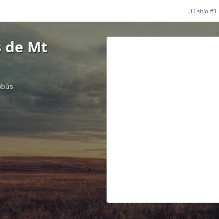
¡El sitio #
s de Mt
obús