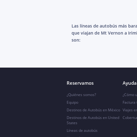
Las líneas de autobús más bar
que viajan de Mt Vernon a Iri
son:
Reservamos
Ayuda 
¿Quiénes somos?
¿Cómo u
Equipo
Factura
Destinos de Autobús en México
Viajes e
Destinos de Autobús en United
Cobertu
States
Líneas de autobús