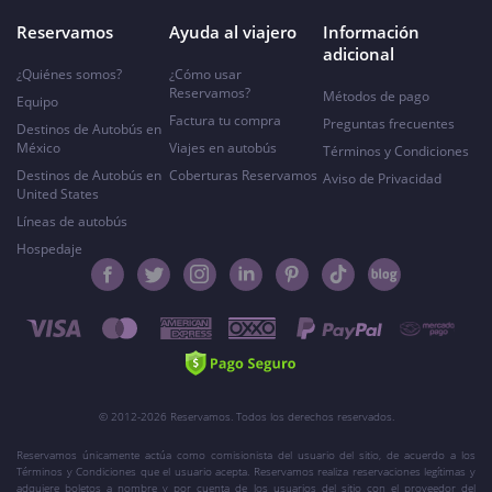
Reservamos
Ayuda al viajero
Información
adicional
¿Quiénes somos?
¿Cómo usar
Reservamos?
Métodos de pago
Equipo
Factura tu compra
Preguntas frecuentes
Destinos de Autobús en
México
Viajes en autobús
Términos y Condiciones
Destinos de Autobús en
Coberturas Reservamos
Aviso de Privacidad
United States
Líneas de autobús
Hospedaje
© 2012-2026 Reservamos. Todos los derechos reservados.
Reservamos únicamente actúa como comisionista del usuario del sitio, de acuerdo a los
Términos y Condiciones que el usuario acepta. Reservamos realiza reservaciones legítimas y
adquiere boletos a nombre y por cuenta de los usuarios del sitio con el proveedor del