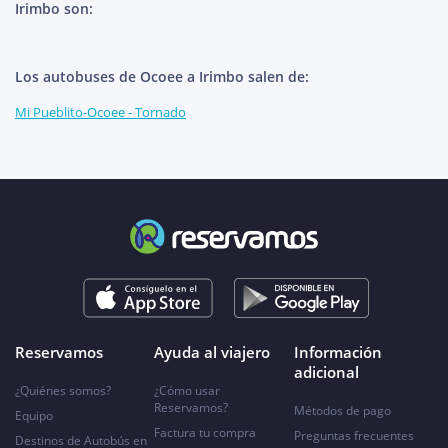
Irimbo son:
Los autobuses de Ocoee a Irimbo salen de:
Mi Pueblito-Ocoee - Tornado
Reservamos
Ayuda al viajero
Información
adicional
¿Quiénes somos?
¿Cómo usar
Reservamos?
Métodos de pago
Equipo
Factura tu compra
Preguntas frecuentes
Destinos de Autobús en