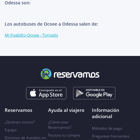
Odessa son:
Los autobuses de Ocoee a Odessa salen de:
Mi Pueblito-Ocoee - Tornado
Reservamos
Ayuda al viajero
Información
adicional
¿Quiénes somos?
¿Cómo usar
Reservamos?
Métodos de pago
Equipo
Factura tu compra
Preguntas frecuentes
Destinos de Autobús en