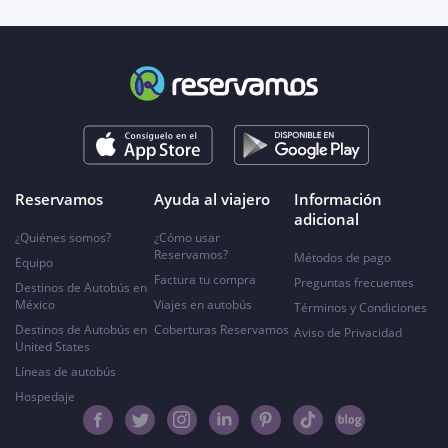
Reservamos
Ayuda al viajero
Información
adicional
¿Quiénes somos?
¿Cómo usar
Reservamos?
Métodos de pago
Equipo
Factura tu compra
Preguntas frecuentes
Destinos de Autobús en
México
Viajes en autobús
Términos y Condiciones
Destinos de Autobús en
Coberturas Reservamos
Aviso de Privacidad
United States
Líneas de autobús
Hospedaje