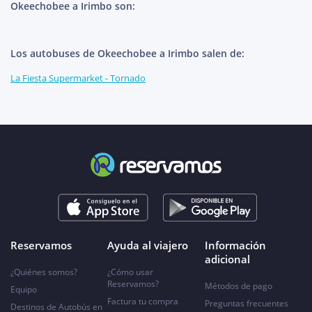
Okeechobee a Irimbo son:
Los autobuses de Okeechobee a Irimbo salen de:
La Fiesta Supermarket - Tornado
Reservamos
Ayuda al viajero
Información
adicional
¿Quiénes somos?
¿Cómo usar
Reservamos?
Métodos de pago
Equipo
Factura tu compra
Preguntas frecuentes
Destinos de Autobús en