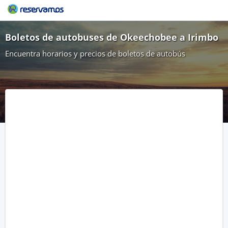
Boletos de autobuses de Okeechobee a Irimbo
Encuentra horarios y precios de boletos de autobús