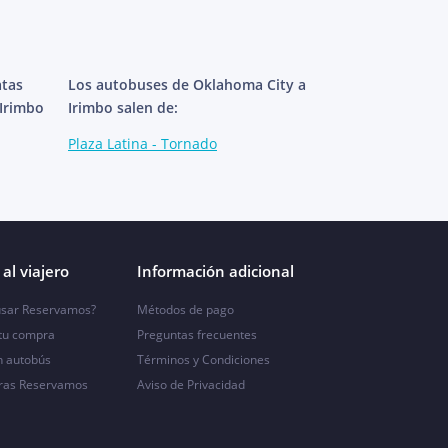
atas
Los autobuses de Oklahoma City a
 Irimbo
Irimbo salen de:
Plaza Latina - Tornado
al viajero
Información adicional
sar Reservamos?
Métodos de pago
 tu compra
Preguntas frecuentes
n autobús
Términos y Condiciones
ras Reservamos
Aviso de Privacidad