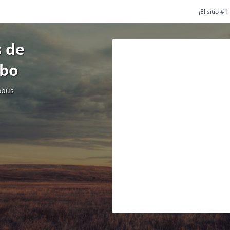
¡El sitio #
 de
mbo
obús