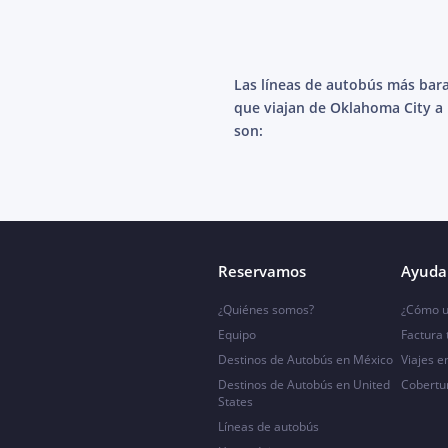
Las líneas de autobús más bar
que viajan de Oklahoma City a
son:
Reservamos
Ayuda 
¿Quiénes somos?
¿Cómo u
Equipo
Factura
Destinos de Autobús en México
Viajes e
Destinos de Autobús en United
Cobertu
States
Líneas de autobús