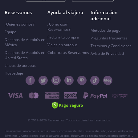
Reservamos
Ayuda al viajero
Información
adicional
¿Quiénes somos?
¿Cómo usar
Reservamos?
Métodos de pago
Equipo
Factura tu compra
Preguntas frecuentes
Destinos de Autobús en
México
Viajes en autobús
Términos y Condiciones
Destinos de Autobús en
Coberturas Reservamos
Aviso de Privacidad
United States
Líneas de autobús
Hospedaje
© 2012-2026 Reservamos. Todos los derechos reservados.
Reservamos únicamente actúa como comisionista del usuario del sitio, de acuerdo a los
Términos y Condiciones que el usuario acepta. Reservamos realiza reservaciones legítimas y