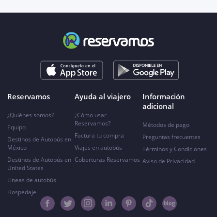
Reservamos
Ayuda al viajero
Información
adicional
¿Quiénes somos?
¿Cómo usar
Reservamos?
Métodos de pago
Equipo
Factura tu compra
Preguntas frecuentes
Destinos de Autobús en
México
Viajes en autobús
Términos y Condiciones
Destinos de Autobús en
Coberturas Reservamos
Aviso de Privacidad
United States
Líneas de autobús
Hospedaje