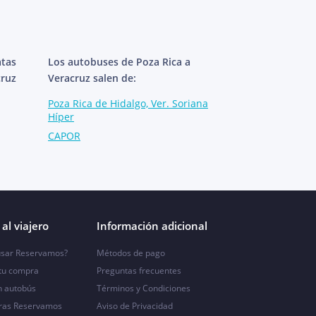
atas
Los autobuses de Poza Rica a
cruz
Veracruz salen de:
Poza Rica de Hidalgo, Ver. Soriana
Híper
CAPOR
al viajero
Información adicional
sar Reservamos?
Métodos de pago
 tu compra
Preguntas frecuentes
n autobús
Términos y Condiciones
ras Reservamos
Aviso de Privacidad