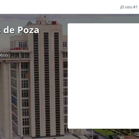
¡El sitio #
 de Poza
obús