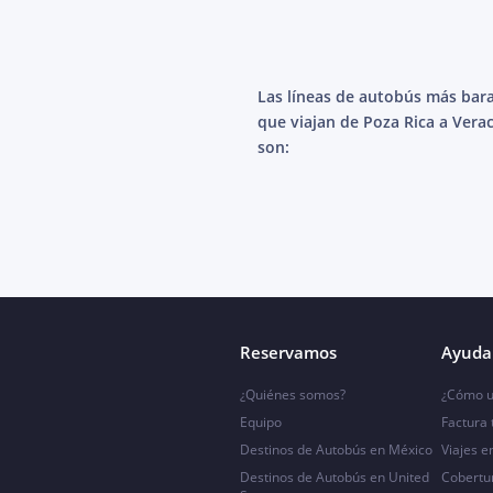
Las líneas de autobús más bar
que viajan de Poza Rica a Vera
son:
Reservamos
Ayuda 
¿Quiénes somos?
¿Cómo u
Equipo
Factura
Destinos de Autobús en México
Viajes e
Destinos de Autobús en United
Cobertu