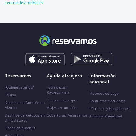
Central de Autobuses
Reservamos
Ayuda al viajero
Información
adicional
¿Quiénes somos?
¿Cómo usar
Reservamos?
Métodos de pago
Equipo
Factura tu compra
Preguntas frecuentes
Destinos de Autobús en
México
Viajes en autobús
Términos y Condiciones
Destinos de Autobús en
Coberturas Reservamos
Aviso de Privacidad
United States
Líneas de autobús
Hospedaje