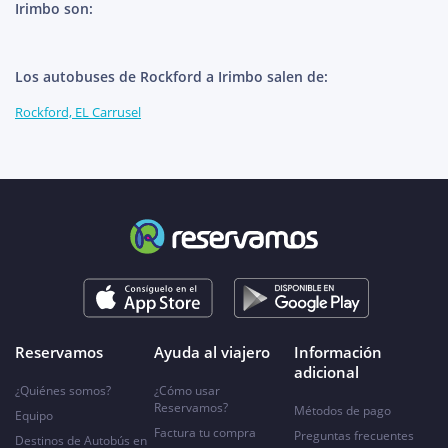
Irimbo son:
Los autobuses de Rockford a Irimbo salen de:
Rockford, EL Carrusel
Reservamos
Ayuda al viajero
Información
adicional
¿Quiénes somos?
¿Cómo usar
Reservamos?
Métodos de pago
Equipo
Factura tu compra
Preguntas frecuentes
Destinos de Autobús en